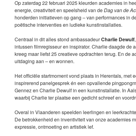
Op zaterdag 22 februari 2025 kleurden academies in hee
energie, creativiteit en speelsheid van de
Dag van de A
honderden initiatieven op gang – van performances in de 
poëtische interventies en ludieke kunstinstallaties.
Centraal in dit alles stond ambassadeur
Charlie Dewulf
intussen filmregisseur en inspirator. Charlie daagde de 
kreeg maar liefst 25 creatieve opdrachten terug. En de 
uitdaging aan – en wonnen.
Het officiële startmoment vond plaats in Herentals, met e
inspirerend panelgesprek én een opvallende pingpongma
Gennez en Charlie Dewulf in een kunstinstallatie. In Aals
waarbij Charlie ter plaatse een gedicht schreef en voord
Overal in Vlaanderen speelden leerlingen en leerkracht
De betrokkenheid en inventiviteit van onze academies m
expressie, ontmoeting en artistiek lef.