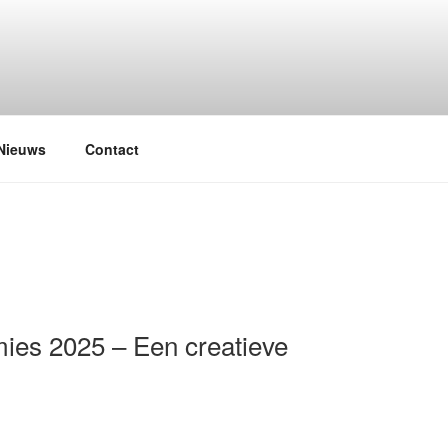
cteurs Podiumkunsten en Kunstacademies
Nieuws
Contact
ies 2025 – Een creatieve