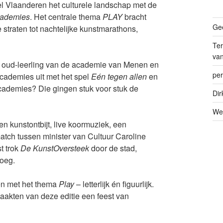
l Vlaanderen het culturele landschap met de
cademies
. Het centrale thema
PLAY
bracht
Gee
straten tot nachtelijke kunstmarathons,
Ter
va
, oud-leerling van de academie van Menen en
per
academies uit met het spel
Eén tegen allen
en
academies? Die gingen stuk voor stuk de
Dir
We
en kunstontbijt, live koormuziek, een
tch tussen minister van Cultuur Caroline
t trok
De KunstOversteek
door de stad,
roeg.
en met het thema
Play
– letterlijk én figuurlijk.
aakten van deze editie een feest van