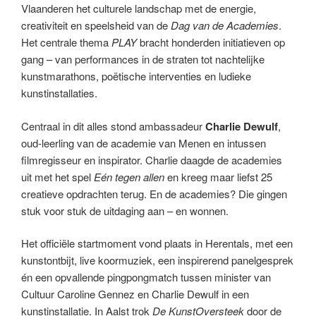
Vlaanderen het culturele landschap met de energie,
creativiteit en speelsheid van de
Dag van de Academies
.
Het centrale thema
PLAY
bracht honderden initiatieven op
gang – van performances in de straten tot nachtelijke
kunstmarathons, poëtische interventies en ludieke
kunstinstallaties.
Centraal in dit alles stond ambassadeur
Charlie Dewulf
,
oud-leerling van de academie van Menen en intussen
filmregisseur en inspirator. Charlie daagde de academies
uit met het spel
Eén tegen allen
en kreeg maar liefst 25
creatieve opdrachten terug. En de academies? Die gingen
stuk voor stuk de uitdaging aan – en wonnen.
Het officiële startmoment vond plaats in Herentals, met een
kunstontbijt, live koormuziek, een inspirerend panelgesprek
én een opvallende pingpongmatch tussen minister van
Cultuur Caroline Gennez en Charlie Dewulf in een
kunstinstallatie. In Aalst trok
De KunstOversteek
door de