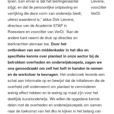
lijnen. Een ervan is dat het leerlingenaantal
Lievens,
stijgt, en dat de persoonlijke ontplooiing en
voorzitter
verrijking die deze vorm van onderwijs biedt,
VerDi
uiterst waardevol is,” aldus Dirk Lievens,
directeur van de Academie STAP in
Roeselare en voorzitter van VerDi. “Aan de
andere kant neemt de druk op directies en
leerkrachten alsmaar toe.
Door het
ontbreken van een middenkader in het dko en
specifieke kennis over planlast in onze sector bij de
betrokken overheden en onderwijskoepels, zagen we
ons genoodzaakt om zelf het heft in handen te nemen
en de werkvloer te bevragen
. Het onderzoek leverde een
schat aan informatie op en bewijst dat de initiatieven die de
overheid zelf onderneemt om planlast te verminderen
weinig effect hebben en te weinig op maat zijn voor het
deeltijds kunstonderwijs. We willen de opgedane kennis
delen met de overheden en onderwijskoepels om samen
naar de toekomst van het dko te kijken in het belang van