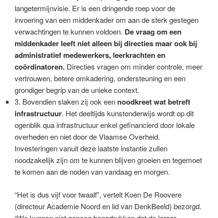
langetermijnvisie. Er is een dringende roep voor de
invoering van een middenkader om aan de sterk gestegen
verwachtingen te kunnen voldoen.
De vraag om een
middenkader leeft niet alleen bij directies maar ook bij
administratief medewerkers, leerkrachten en
coördinatoren.
Directies vragen om minder controle, meer
vertrouwen, betere omkadering, ondersteuning en een
grondiger begrip van de unieke context.
3. Bovendien slaken zij ook een
noodkreet wat betreft
infrastructuur
. Het deeltijds kunstonderwijs wordt op dit
ogenblik qua infrastructuur enkel gefinancierd door lokale
overheden en niet door de Vlaamse Overheid.
Investeringen vanuit deze laatste instantie zullen
noodzakelijk zijn om te kunnen blijven groeien en tegemoet
te komen aan de noden van vandaag en morgen.
“Het is dus vijf voor twaalf”, vertelt Koen De Roovere
(directeur Academie Noord en lid van DenkBeeld) bezorgd.
“We kunnen niet genoeg benadrukken dat de leraar-